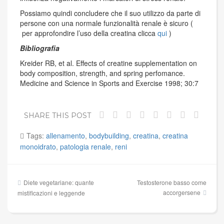
Possiamo quindi concludere che il suo utilizzo da parte di
persone con una normale funzionalità renale è sicuro (
per approfondire l’uso della creatina clicca
qui
)
Bibliografia
Kreider RB, et al. Effects of creatine supplementation on
body composition, strength, and spring perfomance.
Medicine and Science in Sports and Exercise 1998; 30:7
SHARE THIS POST
Tags:
allenamento
,
bodybuilding
,
creatina
,
creatina
monoidrato
,
patologia renale
,
reni
Navigazione
Diete vegetariane: quante
Testosterone basso come
articoli
accorgersene
mistificazioni e leggende