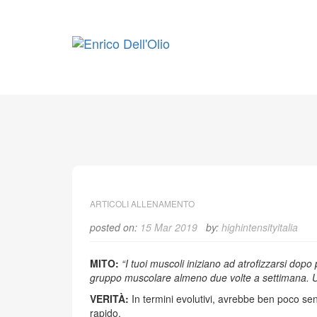
Skip
to
content
ARTICOLI ALLENAMENTO
posted on:
15 Mar 2019
by:
highintensityitalia
MITO:
“I tuoi muscoli iniziano ad atrofizzarsi dopo
gruppo muscolare almeno due volte a settimana
. 
VERITÀ:
In termini evolutivi, avrebbe ben poco se
rapido.