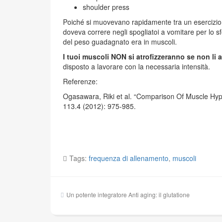
shoulder press
Poiché si muovevano rapidamente tra un esercizio e 
doveva correre negli spogliatoi a vomitare per lo s
del peso guadagnato era in muscoli.
I tuoi muscoli NON si atrofizzeranno se non li a
disposto a lavorare con la necessaria intensità.
Referenze:
Ogasawara, Riki et al. “Comparison Of Muscle Hyp
113.4 (2012): 975-985.
Tags:
frequenza di allenamento
,
muscoli
Navigazione
Un potente integratore Anti aging: il glutatione
articoli