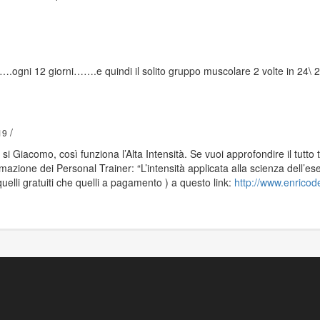
….ogni 12 giorni…….e quindi il solito gruppo muscolare 2 volte in 24\ 2
/
19
i Giacomo, così funziona l’Alta Intensità. Se vuoi approfondire il tutto ti
mazione dei Personal Trainer: “L’intensità applicata alla scienza dell’eserc
 quelli gratuiti che quelli a pagamento ) a questo link:
http://www.enricode