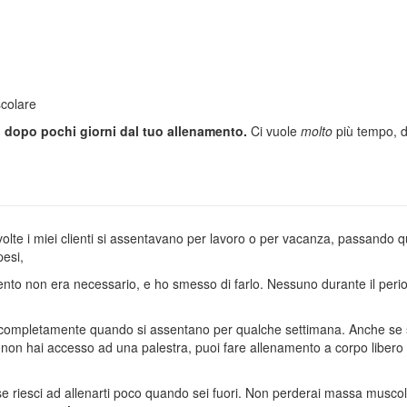
scolare
si dopo pochi giorni dal tuo allenamento.
Ci vuole
molto
più tempo, d
volte i miei clienti si assentavano per lavoro o per vacanza, passando
 pesi,
to non era necessario, e ho smesso di farlo. Nessuno durante il period
rsi completamente quando si assentano per qualche settimana. Anche s
 hai accesso ad una palestra, puoi fare allenamento a corpo libero s
se riesci ad allenarti poco quando sei fuori. Non perderai massa musco