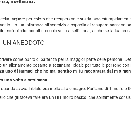
tenso, a settimana.
scelta migliore per coloro che recuperano e si adattano più rapidament
o. La tua tolleranza all’esercizio e capacità di recupero possono perm
imensioni allenandoti una sola volta a settimana, anche se la tua cresc
: UN ANEDDOTO
vere come punto di partenza per la maggior parte delle persone. Detto 
sso un allenamento pesante a settimana, ideale per tutte le persone co
nza uso di
farmaci
che ho mai sentito
mi fu
raccontata dal mio men
ava una volta a settimana.
e quando aveva iniziato era molto alto e magro. Parliamo di 1 metro e 
llo che gli faceva fare era un HIT molto basico, che solitamente consis