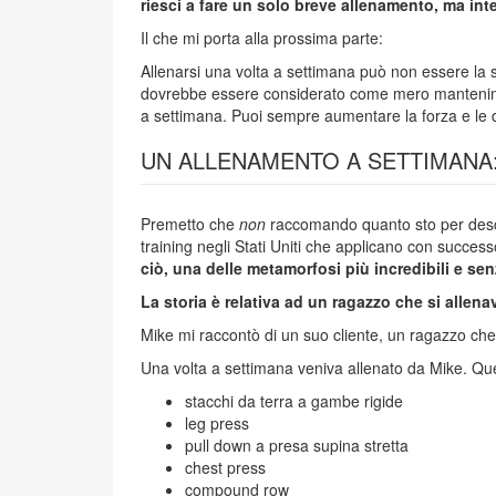
riesci a fare un solo breve allenamento, ma in
Il che mi porta alla prossima parte:
Allenarsi una volta a settimana può non essere la 
dovrebbe essere considerato come mero manteniment
a settimana. Puoi sempre aumentare la forza e le d
UN ALLENAMENTO A SETTIMANA
Premetto che
non
raccomando quanto sto per descri
training negli Stati Uniti che applicano con succe
ciò, una delle metamorfosi più incredibili e se
La storia è relativa ad un ragazzo che si allen
Mike mi raccontò di un suo cliente, un ragazzo ch
Una volta a settimana veniva allenato da Mike. Que
stacchi da terra a gambe rigide
leg press
pull down a presa supina stretta
chest press
compound row