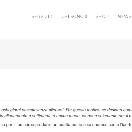
SERVIZI
CHI SONO
SHOP
NEWS
 pochi giorni passati senza allenarti. Per questo motivo, se desideri
aume
Un allenamento a settimana, o anche meno, va bene solamente per il 
nso per il tuo corpo produrre un adattamento così oneroso come l’ipert