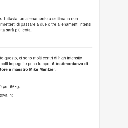
e. Tuttavia, un allenamento a settimana non
etterti di passare a due o tre allenamenti intensi
ita sarà più lenta.
questo, ci sono molti centri di high intensity
n molti impegni e poco tempo.
A testimonianza di
tore e maestro Mike Mentzer.
90 per 66kg.
teva in: