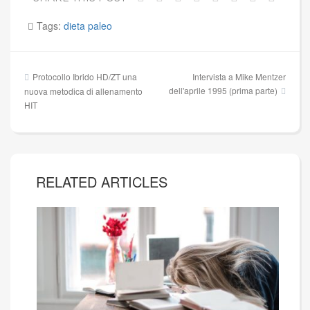
Tags:
dieta paleo
Navigazione
Protocollo Ibrido HD/ZT una
Intervista a Mike Mentzer
articoli
dell'aprile 1995 (prima parte)
nuova metodica di allenamento
HIT
RELATED ARTICLES