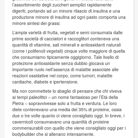
l’assorbimento degli zuccheri semplici rapidamente
digeriti, portando ad un minore rilascio di insulina e una
produzione minore di insulina ad ogni pasto comporta una
minore sintesi dei grassi.
L’ampia varietà di frutta, vegetali e semi consumata dalle
prime società di cacciatori e raccoglitori conteneva una
quantità di vitamine, sali minerali e antiossidanti naturali
(come i polifenoli vegetali) cinque volte maggiore di quella
che consumiamo tipicamente oggigiorno. Tale livello di
protezione antiossidante senza dubbio giocava un
importante ruolo nell’assenza di malattie associate alle
reazioni ossidative nel corpo, come tumori, malattie
cardiache, diabete e ipertensione.
Ma non commettete lo sbaglio di pensare che chi viveva
ai tempi paleolitici – un nome fantasioso per l’Età della
Pietra – sopravvivesse solo a frutta e verdura. Le loro
diete contenevano una media del 35% di proteine, ossia
due o tre volte quanto ci viene consigliato oggi. In breve, i
cavernicoli consumavano una quantità di proteine
commensurabili con quello che viene consigliato oggi per i
bodybuilder che si allenano intensamente.