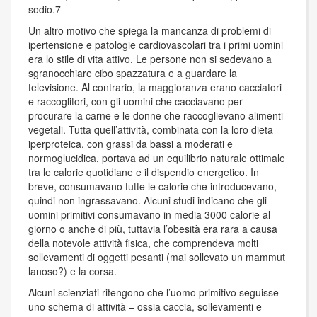
sodio.7
Un altro motivo che spiega la mancanza di problemi di
ipertensione e patologie cardiovascolari tra i primi uomini
era lo stile di vita attivo. Le persone non si sedevano a
sgranocchiare cibo spazzatura e a guardare la
televisione. Al contrario, la maggioranza erano cacciatori
e raccoglitori, con gli uomini che cacciavano per
procurare la carne e le donne che raccoglievano alimenti
vegetali. Tutta quell’attività, combinata con la loro dieta
iperproteica, con grassi da bassi a moderati e
normoglucidica, portava ad un equilibrio naturale ottimale
tra le calorie quotidiane e il dispendio energetico. In
breve, consumavano tutte le calorie che introducevano,
quindi non ingrassavano. Alcuni studi indicano che gli
uomini primitivi consumavano in media 3000 calorie al
giorno o anche di più, tuttavia l’obesità era rara a causa
della notevole attività fisica, che comprendeva molti
sollevamenti di oggetti pesanti (mai sollevato un mammut
lanoso?) e la corsa.
Alcuni scienziati ritengono che l’uomo primitivo seguisse
uno schema di attività – ossia caccia, sollevamenti e