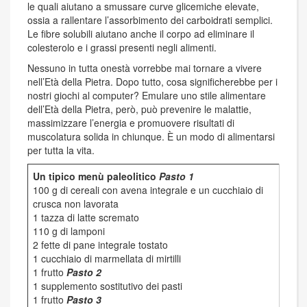
le quali aiutano a smussare curve glicemiche elevate,
ossia a rallentare l’assorbimento dei carboidrati semplici.
Le fibre solubili aiutano anche il corpo ad eliminare il
colesterolo e i grassi presenti negli alimenti.
Nessuno in tutta onestà vorrebbe mai tornare a vivere
nell’Età della Pietra. Dopo tutto, cosa significherebbe per i
nostri giochi al computer? Emulare uno stile alimentare
dell’Età della Pietra, però, può prevenire le malattie,
massimizzare l’energia e promuovere risultati di
muscolatura solida in chiunque. È un modo di alimentarsi
per tutta la vita.
Un tipico menù paleolitico
Pasto 1
100 g di cereali con avena integrale e un cucchiaio di
crusca non lavorata
1 tazza di latte scremato
110 g di lamponi
2 fette di pane integrale tostato
1 cucchiaio di marmellata di mirtilli
1 frutto
Pasto 2
1 supplemento sostitutivo dei pasti
1 frutto
Pasto 3