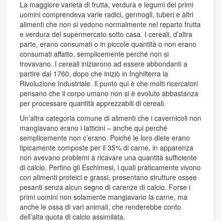
La maggiore varietà di frutta, verdura e legumi dei primi
uomini comprendeva varie radici, germogli, tuberi e altri
alimenti che non si vedono normalmente nel reparto frutta
e verdura del supermercato sotto casa. I cereali, d’altra
parte, erano consumati o in piccole quantità o non erano
consumati affatto, semplicemente perché non si
trovavano. I cereali iniziarono ad essere abbondanti a
partire dal 1760, dopo che iniziò in Inghilterra la
Rivoluzione Industriale. Il punto qui è che molti ricercatori
pensano che il corpo umano non si è evoluto abbastanza
per processare quantità apprezzabili di cereali.
Un’altra categoria comune di alimenti che i cavernicoli non
mangiavano erano i latticini – anche qui perché
semplicemente non c’erano. Poiché le loro diete erano
tipicamente composte per il 35% di carne, in apparenza
non avevano problemi a ricavare una quantità sufficiente
di calcio. Perfino gli Eschimesi, i quali praticamente vivono
con alimenti proteici e grassi, presentano strutture ossee
pesanti senza alcun segno di carenze di calcio. Forse i
primi uomini non solamente mangiavano la carne, ma
anche le ossa di vari animali, che renderebbe conto
dell’alta quota di calcio assimilata.