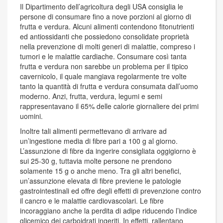
Il Dipartimento dell’agricoltura degli USA consiglia le
persone di consumare fino a nove porzioni al giorno di
frutta e verdura. Alcuni alimenti contendono fitonutrienti
ed antiossidanti che possiedono consolidate proprietà
nella prevenzione di molti generi di malattie, compreso i
tumori e le malattie cardiache. Consumare così tanta
frutta e verdura non sarebbe un problema per il tipico
cavernicolo, il quale mangiava regolarmente tre volte
tanto la quantità di frutta e verdura consumata dall’uomo
moderno. Anzi, frutta, verdura, legumi e semi
rappresentavano il 65% delle calorie giornaliere dei primi
uomini.
Inoltre tali alimenti permettevano di arrivare ad
un’ingestione media di fibre pari a 100 g al giorno.
L’assunzione di fibre da ingerire consigliata oggigiorno è
sui 25-30 g, tuttavia molte persone ne prendono
solamente 15 g o anche meno. Tra gli altri benefici,
un’assunzione elevata di fibre previene le patologie
gastrointestinali ed offre degli effetti di prevenzione contro
il cancro e le malattie cardiovascolari. Le fibre
incoraggiano anche la perdita di adipe riducendo l’indice
glicemico dei carboidrati ingeriti. In effetti, rallentano