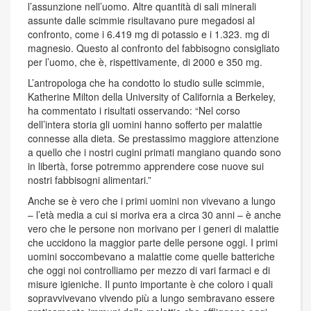
l’assunzione nell’uomo. Altre quantità di sali minerali
assunte dalle scimmie risultavano pure megadosi al
confronto, come i 6.419 mg di potassio e i 1.323. mg di
magnesio. Questo al confronto del fabbisogno consigliato
per l’uomo, che è, rispettivamente, di 2000 e 350 mg.
L’antropologa che ha condotto lo studio sulle scimmie,
Katherine Milton della University of California a Berkeley,
ha commentato i risultati osservando: “Nel corso
dell’intera storia gli uomini hanno sofferto per malattie
connesse alla dieta. Se prestassimo maggiore attenzione
a quello che i nostri cugini primati mangiano quando sono
in libertà, forse potremmo apprendere cose nuove sui
nostri fabbisogni alimentari.”
Anche se è vero che i primi uomini non vivevano a lungo
– l’età media a cui si moriva era a circa 30 anni – è anche
vero che le persone non morivano per i generi di malattie
che uccidono la maggior parte delle persone oggi. I primi
uomini soccombevano a malattie come quelle batteriche
che oggi noi controlliamo per mezzo di vari farmaci e di
misure igieniche. Il punto importante è che coloro i quali
sopravvivevano vivendo più a lungo sembravano essere