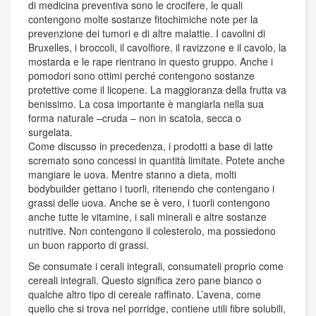
di medicina preventiva sono le crocifere, le quali
contengono molte sostanze fitochimiche note per la
prevenzione dei tumori e di altre malattie. I cavolini di
Bruxelles, i broccoli, il cavolfiore, il ravizzone e il cavolo, la
mostarda e le rape rientrano in questo gruppo. Anche i
pomodori sono ottimi perché contengono sostanze
protettive come il licopene. La maggioranza della frutta va
benissimo. La cosa importante è mangiarla nella sua
forma naturale –cruda – non in scatola, secca o
surgelata.
Come discusso in precedenza, i prodotti a base di latte
scremato sono concessi in quantità limitate. Potete anche
mangiare le uova. Mentre stanno a dieta, molti
bodybuilder gettano i tuorli, ritenendo che contengano i
grassi delle uova. Anche se è vero, i tuorli contengono
anche tutte le vitamine, i sali minerali e altre sostanze
nutritive. Non contengono il colesterolo, ma possiedono
un buon rapporto di grassi.
Se consumate i cerali integrali, consumateli proprio come
cereali integrali. Questo significa zero pane bianco o
qualche altro tipo di cereale raffinato. L’avena, come
quello che si trova nel porridge, contiene utili fibre solubili,