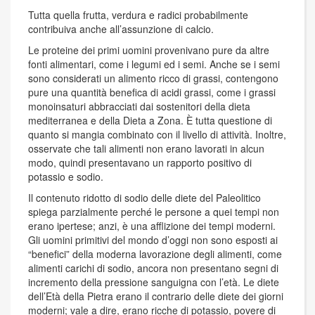
Tutta quella frutta, verdura e radici probabilmente
contribuiva anche all’assunzione di calcio.
Le proteine dei primi uomini provenivano pure da altre
fonti alimentari, come i legumi ed i semi. Anche se i semi
sono considerati un alimento ricco di grassi, contengono
pure una quantità benefica di acidi grassi, come i grassi
monoinsaturi abbracciati dai sostenitori della dieta
mediterranea e della Dieta a Zona. È tutta questione di
quanto si mangia combinato con il livello di attività. Inoltre,
osservate che tali alimenti non erano lavorati in alcun
modo, quindi presentavano un rapporto positivo di
potassio e sodio.
Il contenuto ridotto di sodio delle diete del Paleolitico
spiega parzialmente perché le persone a quei tempi non
erano ipertese; anzi, è una afflizione dei tempi moderni.
Gli uomini primitivi del mondo d’oggi non sono esposti ai
“benefici” della moderna lavorazione degli alimenti, come
alimenti carichi di sodio, ancora non presentano segni di
incremento della pressione sanguigna con l’età. Le diete
dell’Età della Pietra erano il contrario delle diete dei giorni
moderni; vale a dire, erano ricche di potassio, povere di