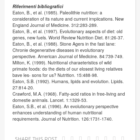
Riferirnenti bibliografici
Eaton, B., et al. (1985). Paleolithie nutrition: a
consideration of its nature and current irnpiications. New
Engiand Journal of Medicine. 312:283-289.
Eaton, B., et al. (1997). Evolutionary aspects of diet: old
genes, new fuels. Worid Review Nutrition Diet. 81:26-37.
Eaton, B., et al. (1988). Stone Agers in the fast lane:
Chronie degenerative diseases in evolutionary
perspective. Arnerican Journal of Medicine. 84:739-749.
Milton, K. (1999). Nutritional charaeteristics of wild
primate foods: do the diets of our elosest living relatives
bave les- sons for us? Nutrition. 15:488-98.
Eaton, S.B. (1992). Humans, lipids and evolution. Lipids.
27:814-20.
Crawford, M.A. (1968). Fatty-acid ratios in free-living and
domestie anirnals. Lancet. 1:1329-53.
Eaton, S.B., et al. (1996). An evolutionary perspective
enhances understanding of human nutritional
requirements. Journal of Nutrition. 126:1731-1740.
SHARE THIS POST