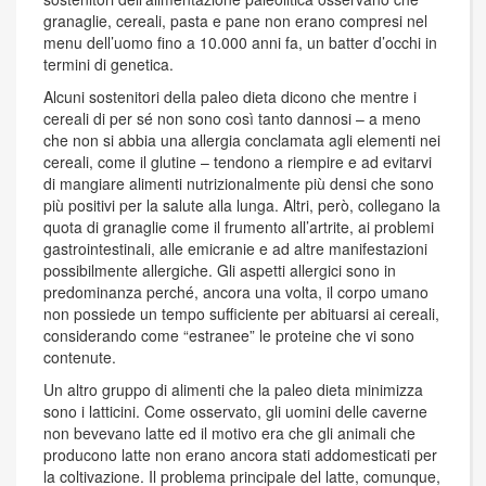
granaglie, cereali, pasta e pane non erano compresi nel
menu dell’uomo fino a 10.000 anni fa, un batter d’occhi in
termini di genetica.
Alcuni sostenitori della paleo dieta dicono che mentre i
cereali di per sé non sono così tanto dannosi – a meno
che non si abbia una allergia conclamata agli elementi nei
cereali, come il glutine – tendono a riempire e ad evitarvi
di mangiare alimenti nutrizionalmente più densi che sono
più positivi per la salute alla lunga. Altri, però, collegano la
quota di granaglie come il frumento all’artrite, ai problemi
gastrointestinali, alle emicranie e ad altre manifestazioni
possibilmente allergiche. Gli aspetti allergici sono in
predominanza perché, ancora una volta, il corpo umano
non possiede un tempo sufficiente per abituarsi ai cereali,
considerando come “estranee” le proteine che vi sono
contenute.
Un altro gruppo di alimenti che la paleo dieta minimizza
sono i latticini. Come osservato, gli uomini delle caverne
non bevevano latte ed il motivo era che gli animali che
producono latte non erano ancora stati addomesticati per
la coltivazione. Il problema principale del latte, comunque,