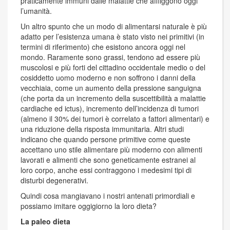
praticamente immuni dalle malattie che affliggono oggi
l’umanità.
Un altro spunto che un modo di alimentarsi naturale è più
adatto per l’esistenza umana è stato visto nei primitivi (in
termini di riferimento) che esistono ancora oggi nel
mondo. Raramente sono grassi, tendono ad essere più
muscolosi e più forti del cittadino occidentale medio o del
cosiddetto uomo moderno e non soffrono i danni della
vecchiaia, come un aumento della pressione sanguigna
(che porta da un incremento della suscettibilità a malattie
cardiache ed ictus), incremento dell’incidenza di tumori
(almeno il 30% dei tumori è correlato a fattori alimentari) e
una riduzione della risposta immunitaria. Altri studi
indicano che quando persone primitive come queste
accettano uno stile alimentare più moderno con alimenti
lavorati e alimenti che sono geneticamente estranei al
loro corpo, anche essi contraggono i medesimi tipi di
disturbi degenerativi.
Quindi cosa mangiavano i nostri antenati primordiali e
possiamo imitare oggigiorno la loro dieta?
La paleo dieta