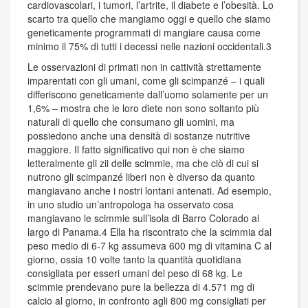
cardiovascolari, i tumori, l’artrite, il diabete e l’obesità. Lo
scarto tra quello che mangiamo oggi e quello che siamo
geneticamente programmati di mangiare causa come
minimo il 75% di tutti i decessi nelle nazioni occidentali.3
Le osservazioni di primati non in cattività strettamente
imparentati con gli umani, come gli scimpanzé – i quali
differiscono geneticamente dall’uomo solamente per un
1,6% – mostra che le loro diete non sono soltanto più
naturali di quello che consumano gli uomini, ma
possiedono anche una densità di sostanze nutritive
maggiore. Il fatto significativo qui non è che siamo
letteralmente gli zii delle scimmie, ma che ciò di cui si
nutrono gli scimpanzé liberi non è diverso da quanto
mangiavano anche i nostri lontani antenati. Ad esempio,
in uno studio un’antropologa ha osservato cosa
mangiavano le scimmie sull’isola di Barro Colorado al
largo di Panama.4 Ella ha riscontrato che la scimmia dal
peso medio di 6-7 kg assumeva 600 mg di vitamina C al
giorno, ossia 10 volte tanto la quantità quotidiana
consigliata per esseri umani del peso di 68 kg. Le
scimmie prendevano pure la bellezza di 4.571 mg di
calcio al giorno, in confronto agli 800 mg consigliati per