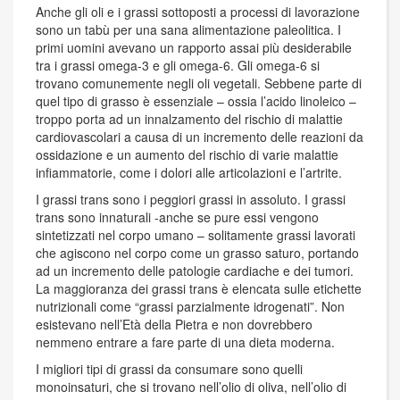
Anche gli oli e i grassi sottoposti a processi di lavorazione
sono un tabù per una sana alimentazione paleolitica. I
primi uomini avevano un rapporto assai più desiderabile
tra i grassi omega-3 e gli omega-6. Gli omega-6 si
trovano comunemente negli oli vegetali. Sebbene parte di
quel tipo di grasso è essenziale – ossia l’acido linoleico –
troppo porta ad un innalzamento del rischio di malattie
cardiovascolari a causa di un incremento delle reazioni da
ossidazione e un aumento del rischio di varie malattie
infiammatorie, come i dolori alle articolazioni e l’artrite.
I grassi trans sono i peggiori grassi in assoluto. I grassi
trans sono innaturali -anche se pure essi vengono
sintetizzati nel corpo umano – solitamente grassi lavorati
che agiscono nel corpo come un grasso saturo, portando
ad un incremento delle patologie cardiache e dei tumori.
La maggioranza dei grassi trans è elencata sulle etichette
nutrizionali come “grassi parzialmente idrogenati”. Non
esistevano nell’Età della Pietra e non dovrebbero
nemmeno entrare a fare parte di una dieta moderna.
I migliori tipi di grassi da consumare sono quelli
monoinsaturi, che si trovano nell’olio di oliva, nell’olio di