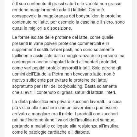
è il suo contenuto di grassi saturi e le varietà non grasse
rendono maggiormente adatti i latticini. Come è
consapevole la maggioranza dei bodybuilder, le proteine
contenute nel latte, per esempio la caseina e il siero, sono
quasi le migliori a disposizione.
Le forme isolate delle proteine del latte, come quelle
presenti in varie polveri proteiche commerciali e in
supplementi sostitutivi dei pasti, non sono solamente
facilmente assimilate dalla maggioranza delle persone ma
contengono anche singolari fattori alimentari protettivi,
come vari peptidi proteici assorbiti intatti. Solo perché gli
uomini dell’Età della Pietra non bevevano latte, non è
motivo sufficiente per evitare le proteine del latte,
soprattutto per i fini del bodybuilding. Basta solamente
che si eviti il contenuto di grassi saturi di latticini interi.
La dieta paleolitica era priva di zuccheri lavorati. La cosa
più vicina allo zucchero che un cavernicolo può essere
arrivato a mangiare era il miele. I prodotti con zuccheri
raffinati incrementano i valori dell’insulina nel sangue,
portando a malattie collegate alla resistenza all’insulina
come le patologie cardiache e il diabete.