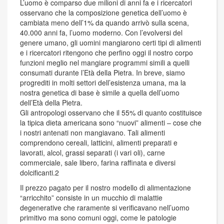
L’uomo è comparso due milioni di anni fa e i ricercatori
osservano che la composizione genetica dell’uomo è
cambiata meno dell’1% da quando arrivò sulla scena,
40.000 anni fa, l’uomo moderno. Con l’evolversi del
genere umano, gli uomini mangiarono certi tipi di alimenti
e i ricercatori ritengono che perfino oggi il nostro corpo
funzioni meglio nel mangiare programmi simili a quelli
consumati durante l’Età della Pietra. In breve, siamo
progrediti in molti settori dell’esistenza umana, ma la
nostra genetica di base è simile a quella dell’uomo
dell’Età della Pietra.
Gli antropologi osservano che il 55% di quanto costituisce
la tipica dieta americana sono “nuovi” alimenti – cose che
i nostri antenati non mangiavano. Tali alimenti
comprendono cereali, latticini, alimenti preparati e
lavorati, alcol, grassi separati (i vari oli), carne
commerciale, sale libero, farina raffinata e diversi
dolcificanti.2
Il prezzo pagato per il nostro modello di alimentazione
“arricchito” consiste in un mucchio di malattie
degenerative che raramente si verificavano nell’uomo
primitivo ma sono comuni oggi, come le patologie