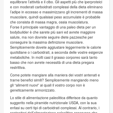
equilibrare l’attività e il cibo. Gli aspetti più che iperproteici
e con moderati carboidrati complessi della dieta eliminano
l’adipe in eccesso e massimizzano gli incrementi di massa
muscolare, quindi qualsiasi peso accumulate è probabile
che consista di massa magra, ossia muscolatura.
Forse il principale vantaggio di una paleo dieta per un
bodybuilder è che sarete più sani ed avrete maggiore
salute, ma non dovrete seguire diete pazzesche per
conseguire la massima definizione muscolare.
Semplicemente dovete aggiustare leggermente le calorie
quotidiane o i carboidrati, a seconda delle vostre esigenze
metaboliche. In molti casi il grasso corporeo sarà tanto
basso che non avrete necessità di una dieta pregara
restrittiva.
Come potete mangiare alla maniera dei vostri antenati e
trarne benefici simili? Semplicemente mangiando meno
gli “alimenti nuovi” ai quali il vostro corpo non è
geneticamente armonizzato.
Lo stile di alimentazione paleolitica differisce da quanto
suggerito nella piramide nutrizionale USDA, con la sua
enfasi su certi tipi di carboidrati complessi. Al contrario, i
sostenitori dell’alimentazione paleolitica osservano che