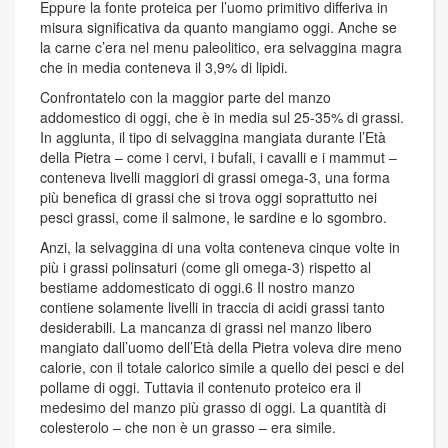
Eppure la fonte proteica per l’uomo primitivo differiva in
misura significativa da quanto mangiamo oggi. Anche se
la carne c’era nel menu paleolitico, era selvaggina magra
che in media conteneva il 3,9% di lipidi.
Confrontatelo con la maggior parte del manzo
addomestico di oggi, che è in media sul 25-35% di grassi.
In aggiunta, il tipo di selvaggina mangiata durante l’Età
della Pietra – come i cervi, i bufali, i cavalli e i mammut –
conteneva livelli maggiori di grassi omega-3, una forma
più benefica di grassi che si trova oggi soprattutto nei
pesci grassi, come il salmone, le sardine e lo sgombro.
Anzi, la selvaggina di una volta conteneva cinque volte in
più i grassi polinsaturi (come gli omega-3) rispetto al
bestiame addomesticato di oggi.6 Il nostro manzo
contiene solamente livelli in traccia di acidi grassi tanto
desiderabili. La mancanza di grassi nel manzo libero
mangiato dall’uomo dell’Età della Pietra voleva dire meno
calorie, con il totale calorico simile a quello dei pesci e del
pollame di oggi. Tuttavia il contenuto proteico era il
medesimo del manzo più grasso di oggi. La quantità di
colesterolo – che non è un grasso – era simile.