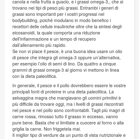
canola e nella frutta a guscio, e i grassi omega-3,, che si
trovano nei tipi di pesci più grassi. Entrambi i generi di
grassi sono importanti per i vostri progressi nel
bodybuilding, poiché modulano in modo benefico i
recettori delle cellule insuliniche oltre che la sintesi degli
eicosanoidi, la quale comporta una riduzione
dell’infiammazione e un tempo di recupero
dall’allenamento più rapido.
Se non vi piace il pesce, è una buona idea usare un olio
di pesce che integra gli omega-3 oppure un’alternativa,
per esempio l’olio di semi di lino. Da quattro a cinque
grammi di grassi omega-3 al giorno vi mettono in linea
con la dieta paleolitica.
In generale, il pesce e il pollo dovrebbero essere le vostre
principali fonti di proteine in una dieta paleolitica. La
selvaggina magra che mangiavano gli uomini primitivi è
più difficile da trovare oggi, ma i livelli di grassi riscontrati
nel pesce e nel pollo sono confrontabili. Tagli più magri di
carne rossa, rimosso tutto il grasso in eccesso, vanno
pure bene. Basta che vi limitiate a cuocere al forno o alla
griglia la carne. Non friggetela mai.
Il miglior tipo di verdure da un punto di vista nutrizionale e