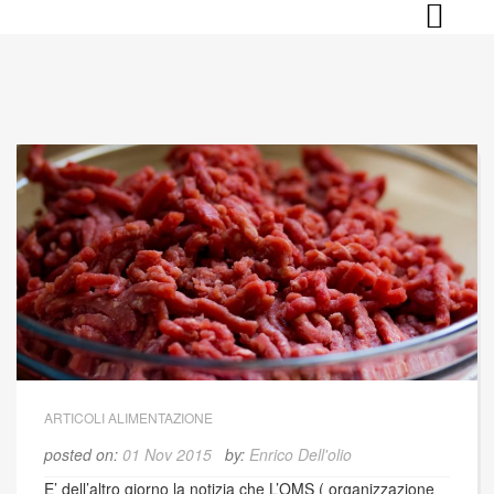
Skip
to
content
ARTICOLI ALIMENTAZIONE
posted on:
01 Nov 2015
by:
Enrico Dell'olio
E’ dell’altro giorno la notizia che L’OMS ( organizzazione