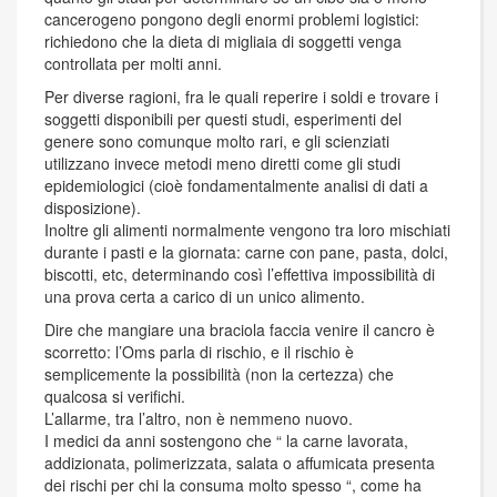
cancerogeno pongono degli enormi problemi logistici:
richiedono che la dieta di migliaia di soggetti venga
controllata per molti anni.
Per diverse ragioni, fra le quali reperire i soldi e trovare i
soggetti disponibili per questi studi, esperimenti del
genere sono comunque molto rari, e gli scienziati
utilizzano invece metodi meno diretti come gli studi
epidemiologici (cioè fondamentalmente analisi di dati a
disposizione).
Inoltre gli alimenti normalmente vengono tra loro mischiati
durante i pasti e la giornata: carne con pane, pasta, dolci,
biscotti, etc, determinando così l’effettiva impossibilità di
una prova certa a carico di un unico alimento.
Dire che mangiare una braciola faccia venire il cancro è
scorretto: l’Oms parla di rischio, e il rischio è
semplicemente la possibilità (non la certezza) che
qualcosa si verifichi.
L’allarme, tra l’altro, non è nemmeno nuovo.
I medici da anni sostengono che “ la carne lavorata,
addizionata, polimerizzata, salata o affumicata presenta
dei rischi per chi la consuma molto spesso “, come ha