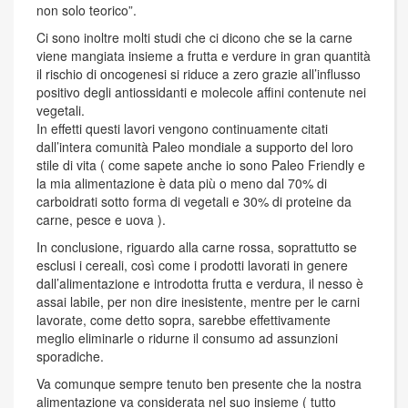
non solo teorico”.
Ci sono inoltre molti studi che ci dicono che se la carne
viene mangiata insieme a frutta e verdure in gran quantità
il rischio di oncogenesi si riduce a zero grazie all’influsso
positivo degli antiossidanti e molecole affini contenute nei
vegetali.
In effetti questi lavori vengono continuamente citati
dall’intera comunità Paleo mondiale a supporto del loro
stile di vita ( come sapete anche io sono Paleo Friendly e
la mia alimentazione è data più o meno dal 70% di
carboidrati sotto forma di vegetali e 30% di proteine da
carne, pesce e uova ).
In conclusione, riguardo alla carne rossa, soprattutto se
esclusi i cereali, così come i prodotti lavorati in genere
dall’alimentazione e introdotta frutta e verdura, il nesso è
assai labile, per non dire inesistente, mentre per le carni
lavorate, come detto sopra, sarebbe effettivamente
meglio eliminarle o ridurne il consumo ad assunzioni
sporadiche.
Va comunque sempre tenuto ben presente che la nostra
alimentazione va considerata nel suo insieme ( tutto