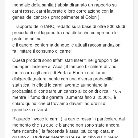
mondiale della sanità ) abbia diramato un rapporto su
carni rosse, carni lavorate e loro correlazione con la
genesi del cancro ( principalmente al Colon ).
Il rapporto dello IARC, redatto sulla base di oltre 800 studi
precedenti sul legame tra una dieta che comprenda le
proteine animali
e il cancro, conferma dunque le attuali raccomandazioni
“a limitare il consumo di carne”.
Questi prodotti sono infatti stati inseriti nel gruppo 1 dei
mutageni insieme all’Alcol ( il famoso bicchiere di vino
tanto caro agli amici di Porta a Porta ) e al fumo
disigaretta,naturalmente con una diversa probabilità
statistica, in effetti le carni lavorate aumentano la
probabilità di contrarre un cancro al colon di circa il 18%,
mentre il fumo di sigaretta l’aumenta fino al 2500%, è
chiaro quindi che ci troviamo davanti ad ordini di
grandezza diversi.
Riguardo invece le carni ( la carne rossa in particolare dal
momento che su quelle bianche non sono state ancora
fatte ricerche ) la faccenda è assai più complicata, in
quanto gli studi per determinare se un cibo sia o meno