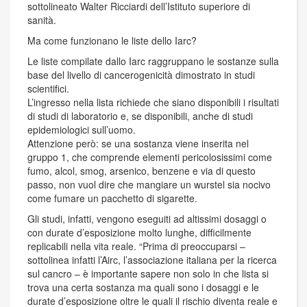
sottolineato Walter Ricciardi dell’Istituto superiore di
sanità.
Ma come funzionano le liste dello Iarc?
Le liste compilate dallo Iarc raggruppano le sostanze sulla
base del livello di cancerogenicità dimostrato in studi
scientifici.
L’ingresso nella lista richiede che siano disponibili i risultati
di studi di laboratorio e, se disponibili, anche di studi
epidemiologici sull’uomo.
Attenzione però: se una sostanza viene inserita nel
gruppo 1, che comprende elementi pericolosissimi come
fumo, alcol, smog, arsenico, benzene e via di questo
passo, non vuol dire che mangiare un wurstel sia nocivo
come fumare un pacchetto di sigarette.
Gli studi, infatti, vengono eseguiti ad altissimi dosaggi o
con durate d’esposizione molto lunghe, difficilmente
replicabili nella vita reale. “Prima di preoccuparsi –
sottolinea infatti l’Airc, l’associazione italiana per la ricerca
sul cancro – è importante sapere non solo in che lista si
trova una certa sostanza ma quali sono i dosaggi e le
durate d’esposizione oltre le quali il rischio diventa reale e