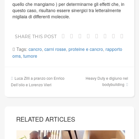
quello che mangiamo ) per determinarne gli effetti che, in
questo caso, risultano essere sinergici tra letteralmente
migliaia di differenti molecole.
SHARE THIS POST
Tags:
cancro
,
carni rosse
,
proteine e cancro
,
rapporto
oms
,
tumore
Navigazione
Luca Zilli a pranzo con Enrico
Heavy Duty e digiuno nel
articoli
bodybuilding
Dell’olio e Lorenzo Vieri
RELATED ARTICLES