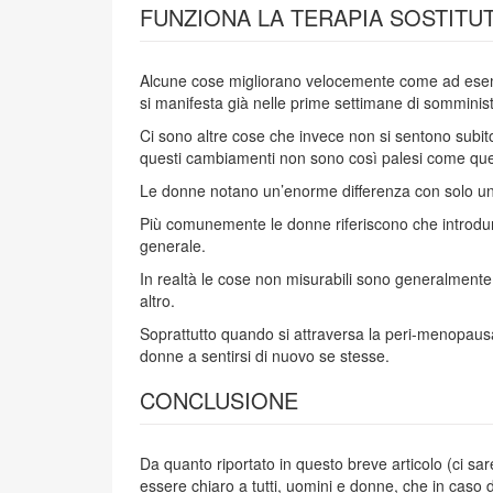
FUNZIONA LA TERAPIA SOSTITUT
Alcune cose migliorano velocemente come ad esempio l
si manifesta già nelle prime settimane di somminis
Ci sono altre cose che invece non si sentono subito
questi cambiamenti non sono così palesi come que
Le donne notano un’enorme differenza con solo una
Più comunemente le donne riferiscono che introdurre 
generale.
In realtà le cose non misurabili sono generalmente 
altro.
Soprattutto quando si attraversa la peri-menopausa
donne a sentirsi di nuovo se stesse.
CONCLUSIONE
Da quanto riportato in questo breve articolo (ci sare
essere chiaro a tutti, uomini e donne, che in cas