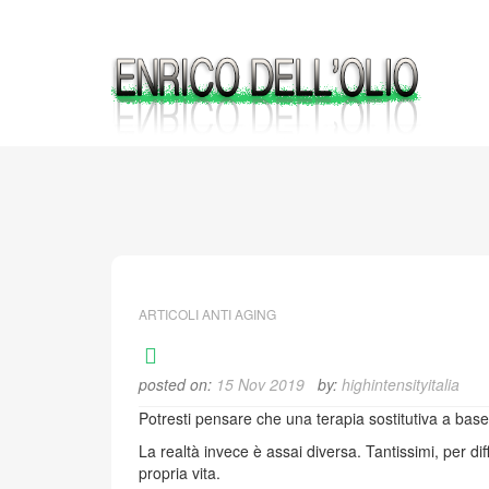
Skip
to
content
ARTICOLI ANTI AGING
posted on:
15 Nov 2019
by:
highintensityitalia
Potresti pensare che una terapia sostitutiva a bas
La realtà invece è assai diversa. Tantissimi, per di
propria vita.