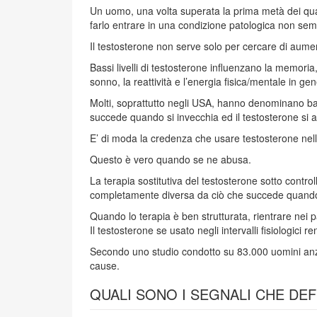
Un uomo, una volta superata la prima metà dei quar
farlo entrare in una condizione patologica non semp
Il testosterone non serve solo per cercare di aumen
Bassi livelli di testosterone influenzano la memoria,
sonno, la reattività e l’energia fisica/mentale in
Molti, soprattutto negli USA, hanno denominano bass
succede quando si invecchia ed il testosterone si abb
E’ di moda la credenza che usare testosterone nell
Questo è vero quando se ne abusa.
La terapia sostitutiva del testosterone sotto contr
completamente diversa da ciò che succede quando s
Quando lo terapia è ben strutturata, rientrare nei
Il testosterone se usato negli intervalli fisiologici re
Secondo uno studio condotto su 83.000 uomini anziani
cause.
QUALI SONO I SEGNALI CHE DE