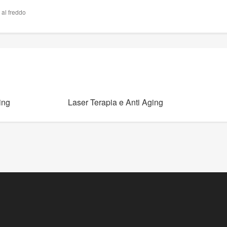
 al freddo
ing
Laser Terapia e Anti Aging