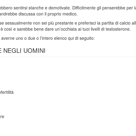
rebbero sentirsi stanche e demotivate. Difficilmente gli penserebbe per l
andrebbe discussa con il proprio medico.
 se sessualmente non sei più prestante e preferisci la partita di calcio a
così e sarebbe bene dare un’occhiata ai tuoi livelli di testosterone.
 averne uno o due o l’intero elenco qui di seguito:
 NEGLI UOMINI
ertilità
are