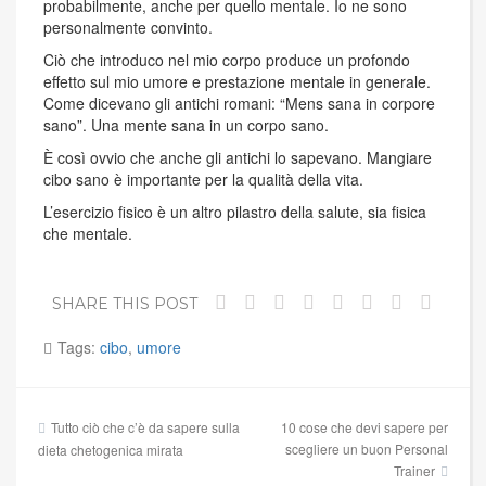
probabilmente, anche per quello mentale. Io ne sono
personalmente convinto.
Ciò che introduco nel mio corpo produce un profondo
effetto sul mio umore e prestazione mentale in generale.
Come dicevano gli antichi romani: “Mens sana in corpore
sano”. Una mente sana in un corpo sano.
È così ovvio che anche gli antichi lo sapevano. Mangiare
cibo sano è importante per la qualità della vita.
L’esercizio fisico è un altro pilastro della salute, sia fisica
che mentale.
SHARE THIS POST
Tags:
cibo
,
umore
Navigazione
Tutto ciò che c’è da sapere sulla
10 cose che devi sapere per
articoli
scegliere un buon Personal
dieta chetogenica mirata
Trainer