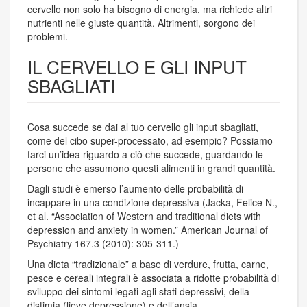
cervello non solo ha bisogno di energia, ma richiede altri
nutrienti nelle giuste quantità. Altrimenti, sorgono dei
problemi.
IL CERVELLO E GLI INPUT
SBAGLIATI
Cosa succede se dai al tuo cervello gli input sbagliati,
come del cibo super-processato, ad esempio? Possiamo
farci un’idea riguardo a ciò che succede, guardando le
persone che assumono questi alimenti in grandi quantità.
Dagli studi è emerso l’aumento delle probabilità di
incappare in una condizione depressiva (Jacka, Felice N.,
et al. “Association of Western and traditional diets with
depression and anxiety in women.” American Journal of
Psychiatry 167.3 (2010): 305-311.)
Una dieta “tradizionale” a base di verdure, frutta, carne,
pesce e cereali integrali è associata a ridotte probabilità di
sviluppo dei sintomi legati agli stati depressivi, della
distimia (lieve depressione) e dell’ansia.