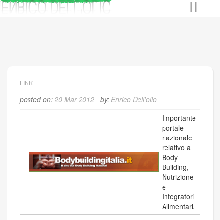
Skip
to
content
LINK
posted on:
20 Mar 2012
by:
Enrico Dell'olio
Importante
portale
nazionale
relativo a
Body
Building,
Nutrizione
e
Integratori
Alimentari.