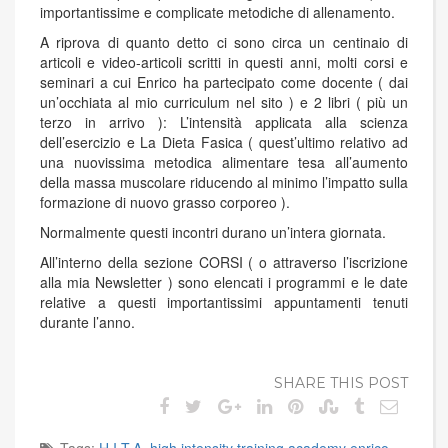
importantissime e complicate metodiche di allenamento.
A riprova di quanto detto ci sono circa un centinaio di
articoli e video-articoli scritti in questi anni, molti corsi e
seminari a cui Enrico ha partecipato come docente ( dai
un’occhiata al mio curriculum nel sito ) e 2 libri ( più un
terzo in arrivo ): L’intensità applicata alla scienza
dell’esercizio e La Dieta Fasica ( quest’ultimo relativo ad
una nuovissima metodica alimentare tesa all’aumento
della massa muscolare riducendo al minimo l’impatto sulla
formazione di nuovo grasso corporeo ).
Normalmente questi incontri durano un’intera giornata.
All’interno della sezione CORSI ( o attraverso l’iscrizione
alla mia Newsletter ) sono elencati i programmi e le date
relative a questi importantissimi appuntamenti tenuti
durante l’anno.
SHARE THIS POST
Tags:
H.I.T.A. high intensity training academy enrico