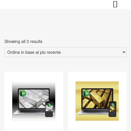
Skip
to
content
Ordina
Showing all 3 results
in
base
al
più
recente